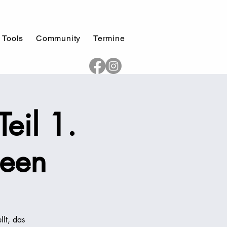
 Tools
Community
Termine
eil 1.
deen
llt, das