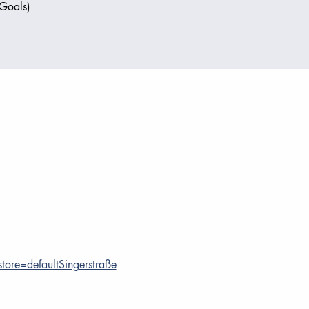
 Goals)
store=defaultSingerstraße