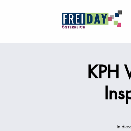
KPH W
Ins
In dies