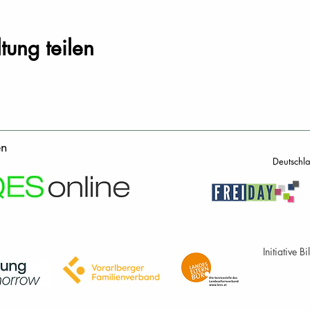
tung teilen
en
Deutschl
Initiative 