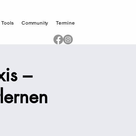
 Tools
Community
Termine
is –
lernen