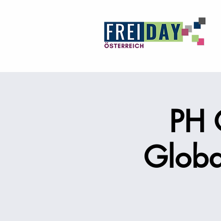
PH 
Globa