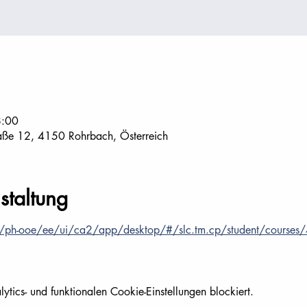
8:00
aße 12, 4150 Rohrbach, Österreich
staltung
at/ph-ooe/ee/ui/ca2/app/desktop/#/slc.tm.cp/student/course
ics- und funktionalen Cookie-Einstellungen blockiert.