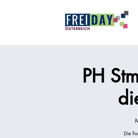
PH Stm
di
M
Die Fo