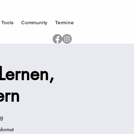
 Tools
Community
Termine
Lernen,
ern
ng
nformat