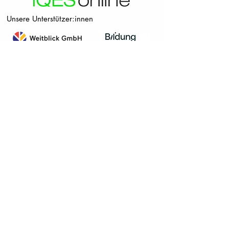
Unsere Unterstützer:innen
Deutschland
Österrreich
© 2024 Verein
FREI DAY Österreich
-
Initiative Bildungswandel für nachhaltige Entwicklung,
ZVR-Zahl:
1622382775
Impressum
|
DSGVO Stand 18.12.2022