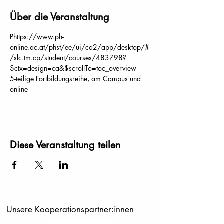
Über die Veranstaltung
Phttps://www.ph-
online.ac.at/phst/ee/ui/ca2/app/desktop/#
/slc.tm.cp/student/courses/483798?
$ctx=design=ca&$scrollTo=toc_overview
5-teilige Fortbildungsreihe, am Campus und 
online
Diese Veranstaltung teilen
Unsere Kooperationspartner:innen