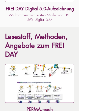
FREI DAY Digital 5.0-Aufzeichnung
Willkommen zum ersten Modul von FREI
DAY Digital 5.0!
Hier findest du die Aufzeichnung zum
Nachschauen. Weitere Informationen zum
Lesestoff, Methoden,
FREI DAY findest du auf www.frei-day.org.
Angebote zum FREI
DAY
PERMA.teach