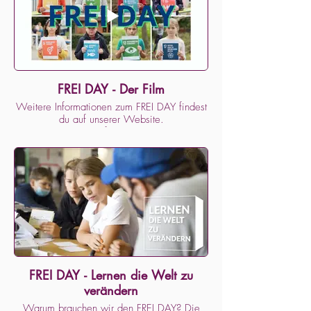
FREI DAY - Der Film
Weitere Informationen zum FREI DAY findest
du auf unserer Website.
https://frei-day.org
Der FREI DAY ist ein Lernformat der Initiative
Schule im Aufbruch.
https://schule-im-aufbruch.de
Eine Produktion von impactfilms:
www.impactfilms.de
Regie, Komposition, Schnitt: Anne Meißner
Kamera, Ton, Color Grading: Cristian Faur
FREI DAY - Lernen die Welt zu
verändern
Warum brauchen wir den FREI DAY? Die