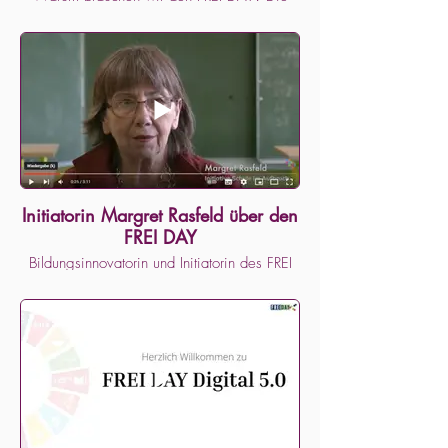
Antwort darauf findet ihr in diesem Video.
Ein großer Dank an die Digitale Woche Kiel
2020 für die Plattform, an den Offenen
Kanal Kiel für die Produktion dieses Videos
und vor allem an unser ehrenamtliches Team,
das all das erst möglich gemacht hat!
Initiatorin Margret Rasfeld über den
FREI DAY
Bildungsinnovatorin und Initiatorin des FREI
DAY, Margret Rasfeld, erklärt die
Hintergründe des neuen Lernformats FREI
DAY.
Weitere Informationen zum FREI DAY finden
sich auf unserer Website:
www.frei-day.org
Über Schule im Aufbruch:
www.schule-im-aufbruch.de