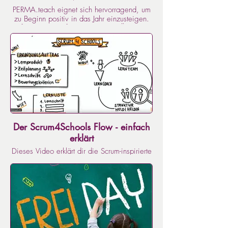
PERMA.teach eignet sich hervorragend, um
zu Beginn positiv in das Jahr einzusteigen.
Auf dieser Seite finden sich viele Übungen,
Ideen und Angebote, die Schüler stärken und
die Mut machen.
Der Scrum4Schools Flow - einfach
erklärt
Dieses Video erklärt dir die Scrum-inspirierte
Lernmethode Scrum4Schools. Du lernst die
Rollen, Treffen und Artefakte kennen und
verstehst, wie diese zusammenhängen.
Scrum4Schools ist eine Initiative von
borisgloger consulting.