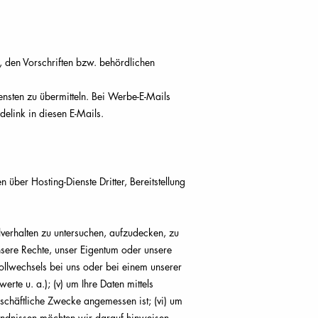
 den Vorschriften bzw. behördlichen
nsten zu übermitteln. Bei Werbe-E-Mails
delink in diesen E-Mails.
über Hosting-Dienste Dritter, Bereitstellung
lverhalten zu untersuchen, aufzudecken, zu
nsere Rechte, unser Eigentum oder unsere
trollwechsels bei uns oder bei einem unserer
e u. a.); (v) um Ihre Daten mittels
eschäftliche Zwecke angemessen ist; (vi) um
ändnissen möchten wir darauf hinweisen,