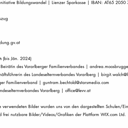
- Initiative Bildungswandel | Lienzer Sparkasse | IBAN: AT65 20
szug
ldung.gv.at
ch
(bis Jän. 2024)
Beirätin des Vorarlberger Familienverbandes |
andrea.moosbrugg
häftsführerin des Landeselternverbandes Vorarlberg |
birgit.walch@l
ger Familienverband |
guntram.bechtold@starsmedia.com
andeselternverbandes Vorarlberg |
office@levv.at
verwendeten Bilder wurden uns von den dargestellten Schulen/Einr
d frei nutzbare Bilder/Videos/Grafiken der Plattform WIX.com Ltd.