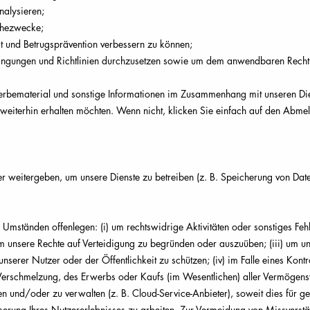
alysieren;
rchezwecke;
t und Betrugsprävention verbessern zu können;
ingungen und Richtlinien durchzusetzen sowie um dem anwendbaren Recht,
erbematerial und sonstige Informationen im Zusammenhang mit unseren Die
 weiterhin erhalten möchten. Wenn nicht, klicken Sie einfach auf den Abmel
r weitergeben, um unsere Dienste zu betreiben (z. B. Speicherung von Daten 
Umständen offenlegen: (i) um rechtswidrige Aktivitäten oder sonstiges Feh
m unsere Rechte auf Verteidigung zu begründen oder auszuüben; (iii) um u
unserer Nutzer oder der Öffentlichkeit zu schützen; (iv) im Falle eines Kon
schmelzung, des Erwerbs oder Kaufs (im Wesentlichen) aller Vermögenswert
ten und/oder zu verwalten (z. B. Cloud-Service-Anbieter), soweit dies für g
serung Ihres Nutzererlebnisses zu arbeiten. Zur Vermeidung von Missverst