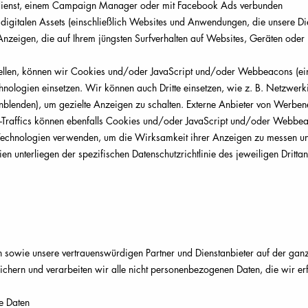
edienst, einem Campaign Manager oder mit Facebook Ads verbunden
digitalen Assets (einschließlich Websites und Anwendungen, die unsere Die
 Anzeigen, die auf Ihrem jüngsten Surfverhalten auf Websites, Geräten ode
ellen, können wir Cookies und/oder JavaScript und/oder Webbeacons (eins
logien einsetzen. Wir können auch Dritte einsetzen, wie z. B. Netzwerkin
inblenden), um gezielte Anzeigen zu schalten. Externe Anbieter von Werb
Traffics können ebenfalls Cookies und/oder JavaScript und/oder Webbeaco
echnologien verwenden, um die Wirksamkeit ihrer Anzeigen zu messen un
n unterliegen der spezifischen Datenschutzrichtlinie des jeweiligen Drittanb
n sowie unsere vertrauenswürdigen Partner und Dienstanbieter auf der ganz
eichern und verarbeiten wir alle nicht personenbezogenen Daten, die wir erf
e Daten