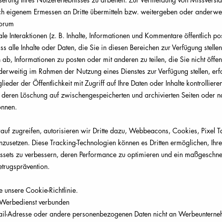
h eigenem Ermessen an Dritte übermitteln bzw. weitergeben oder anderwe
Forum
ale Interaktionen (z. B. Inhalte, Informationen und Kommentare öffentlich p
s alle Inhalte oder Daten, die Sie in diesen Bereichen zur Verfügung stelle
, Informationen zu posten oder mit anderen zu teilen, die Sie nicht öffen
derweitig im Rahmen der Nutzung eines Dienstes zur Verfügung stellen, erf
ieder der Öffentlichkeit mit Zugriff auf Ihre Daten oder Inhalte kontrollier
ch deren Löschung auf zwischengespeicherten und archivierten Seiten oder 
önnen.
uf zugreifen, autorisieren wir Dritte dazu, Webbeacons, Cookies, Pixel 
nzusetzen. Diese Tracking-Technologien können es Dritten ermöglichen, Ihr
Assets zu verbessern, deren Performance zu optimieren und ein maßgeschne
trugsprävention.
e unsere Cookie-Richtlinie.
 Werbedienst verbunden
ail-Adresse oder andere personenbezogenen Daten nicht an Werbeuntern