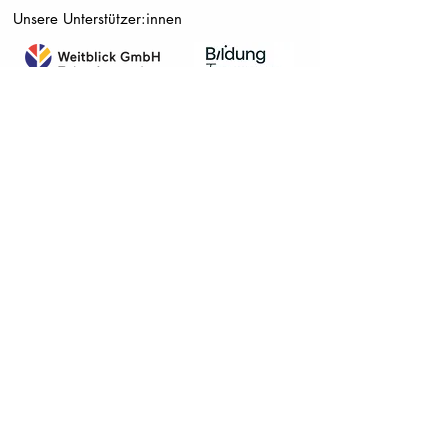
Unsere Unterstützer:innen
Deutschland
Österrreich
© 2024 Verein
FREI DAY Österreich
-
Initiative Bildungswandel für nachhaltige Entwicklung,
ZVR-Zahl:
1622382775
Impressum
|
DSGVO Stand 18.12.2022